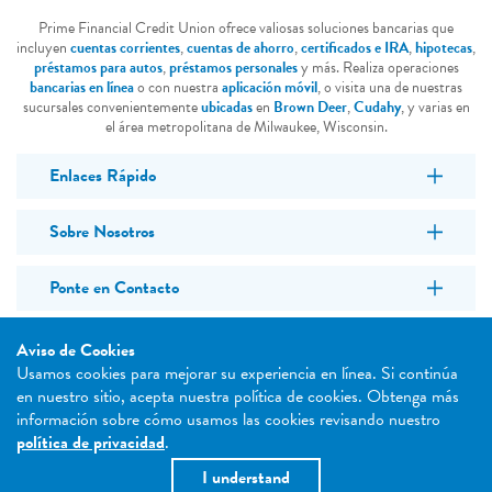
Prime Financial Credit Union ofrece valiosas soluciones bancarias que
incluyen
cuentas corrientes
,
cuentas de ahorro
,
certificados e IRA
,
hipotecas
,
préstamos para autos
,
préstamos personales
y más. Realiza operaciones
bancarias en línea
o con nuestra
aplicación móvil
, o visita una de nuestras
sucursales convenientemente
ubicadas
en
Brown Deer
,
Cudahy
, y varias en
el área metropolitana de Milwaukee, Wisconsin.
Enlaces Rápido
Sobre Nosotros
Ponte en Contacto
Aviso de Cookies
Mapa del Sitio
Accesibilidad del Sitio Web
Privacy Policy
Usamos cookies para mejorar su experiencia en línea. Si continúa
© 2025 Prime Financial Credit Union | Sitio Web Creado por
ZAG
en nuestro sitio, acepta nuestra política de cookies. Obtenga más
Interactive
.
información sobre cómo usamos las cookies revisando nuestro
política de privacidad
.
I understand