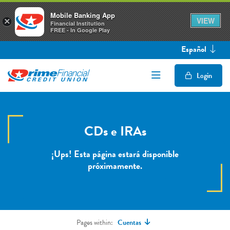
Mobile Banking App
VIEW
×
Financial Institution
FREE - In Google Play
Español
Open/Close Mob
Login
CDs e IRAs
¡Ups! Esta página estará disponible
próximamente.
Pages within:
Cuentas